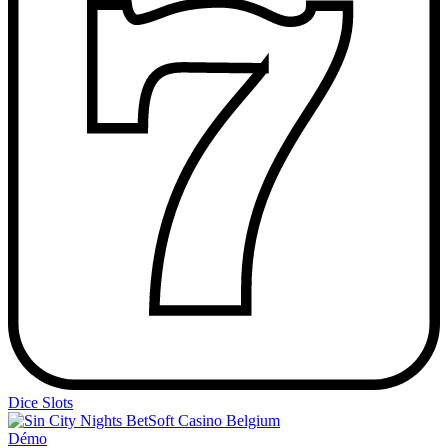
Dice Slots
Démo