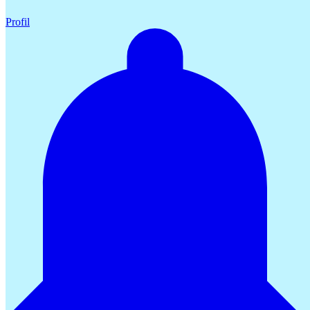
Profil