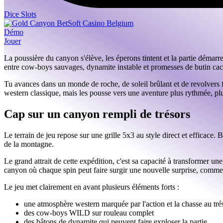
Dice Slots
Démo
Jouer
La poussière du canyon s'élève, les éperons tintent et la partie démar
entre cow-boys sauvages, dynamite instable et promesses de butin cac
Tu avances dans un monde de roche, de soleil brûlant et de revolvers 
western classique, mais les pousse vers une aventure plus rythmée, pl
Cap sur un canyon rempli de trésors
Le terrain de jeu repose sur une grille 5x3 au style direct et efficace. 
de la montagne.
Le grand attrait de cette expédition, c'est sa capacité à transformer 
canyon où chaque spin peut faire surgir une nouvelle surprise, comme s
Le jeu met clairement en avant plusieurs éléments forts :
une atmosphère western marquée par l'action et la chasse au tré
des cow-boys WILD sur rouleau complet
des bâtons de dynamite qui peuvent faire exploser la partie