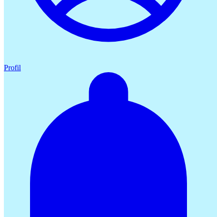
Profil