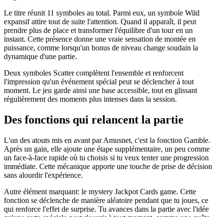
Le titre réunit 11 symboles au total. Parmi eux, un symbole Wild
expansif attire tout de suite l'attention. Quand il apparaît, il peut
prendre plus de place et transformer l'équilibre d'un tour en un
instant. Cette présence donne une vraie sensation de montée en
puissance, comme lorsqu'un bonus de niveau change soudain la
dynamique d'une partie.
Deux symboles Scatter complètent l'ensemble et renforcent
l'impression qu'un événement spécial peut se déclencher à tout
moment. Le jeu garde ainsi une base accessible, tout en glissant
régulièrement des moments plus intenses dans la session.
Des fonctions qui relancent la partie
L'un des atouts mis en avant par Amusnet, c'est la fonction Gamble.
Après un gain, elle ajoute une étape supplémentaire, un peu comme
un face-à-face rapide où tu choisis si tu veux tenter une progression
immédiate. Cette mécanique apporte une touche de prise de décision
sans alourdir l'expérience.
Autre élément marquant: le mystery Jackpot Cards game. Cette
fonction se déclenche de manière aléatoire pendant que tu joues, ce
qui renforce l'effet de surprise. Tu avances dans la partie avec l'idée