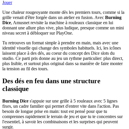
Jouer
Une chaleur rougeoyante monte dès les premiers tours, comme si la
grille venait d'être forgée dans un atelier en fusion. Avec
Burning
Dice
, Amusnet revisite la machine à rouleaux classique en lui
donnant une allure plus vive, plus ludique, presque comme un mini
niveau secret à débloquer sur PlayOne.
Tu retrouves un format simple à prendre en main, mais avec une
identité visuelle qui change des symboles habituels. Ici, les icônes
laissent place à des dés, au coeur du concept des Dice slots du
studio. Ce parti pris donne au jeu un rythme particulier: plus direct,
plus lisible, et surtout plus original dans sa manière de faire monter
la tension au fil des tours.
Des dés en feu dans une structure
classique
Burning Dice
s'appuie sur une grille à 5 rouleaux avec 5 lignes
fixes, un cadre familier qui permet d'entrer vite dans l'action. Pas
besoin de longue prise en main: tout est pensé pour que tu
comprennes rapidement le terrain de jeu et que tu te concentres sur
l'essentiel, à savoir les combinaisons et les surprises qui peuvent
surgir.