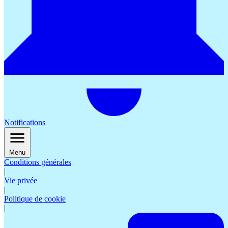
Notifications
Menu
Conditions générales
|
Vie privée
|
Politique de cookie
|