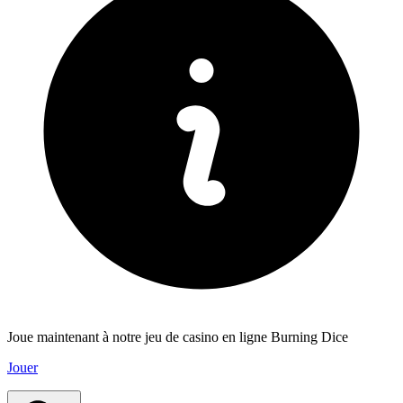
Joue maintenant à notre jeu de casino en ligne Burning Dice
Jouer