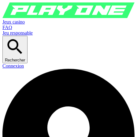
Jeux casino
FAQ
Jeu responsable
Rechercher
Connexion