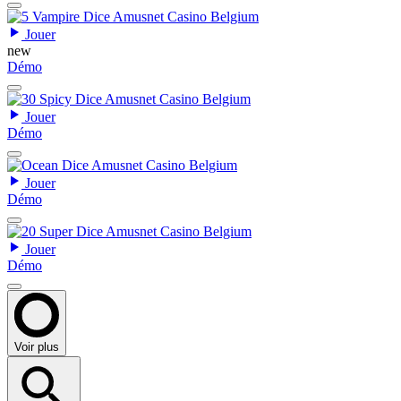
Jouer
new
Démo
Jouer
Démo
Jouer
Démo
Jouer
Démo
Voir plus