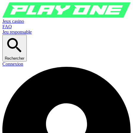
Jeux casino
FAQ
Jeu responsable
Rechercher
Connexion