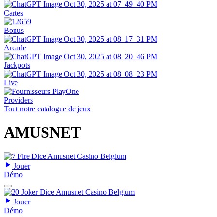
Cartes
Bonus
Arcade
Jackpots
Live
Providers
Tout notre catalogue de jeux
AMUSNET
Jouer
Démo
Jouer
Démo