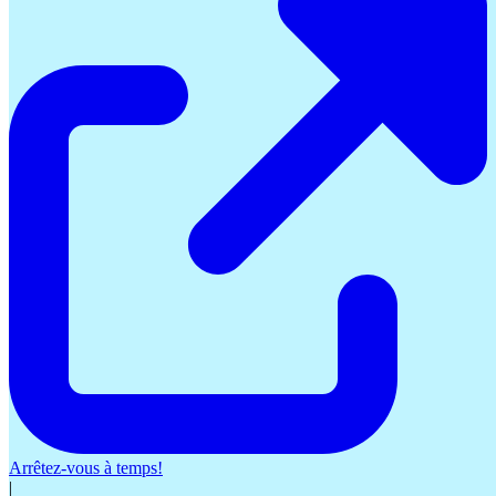
Arrêtez-vous à temps!
|