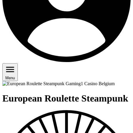
Menu
European Roulette Steampunk