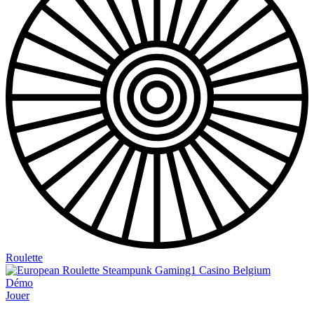
Roulette
Démo
Jouer