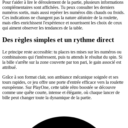
Pour t'aider à lire le déroulement de la partie, plusieurs informations
complémentaires sont affichées. Tu peux consulter les derniers
numéros sortis, mais aussi repérer les numéros dits chauds ou froids.
Ces indications ne changent pas la nature aléatoire de la roulette,
mais elles enrichissent l'expérience et nourrissent les choix de ceux
qui aiment observer les tendances de la table.
Des règles simples et un rythme direct
Le principe reste accessible: tu places tes mises sur les numéros ou
combinaisons qui t'intéressent, puis tu attends le résultat du spin. Si
la bille s'arrête sur la zone couverte par ton pari, le gain associé est
attribué.
Grâce à son format clair, son ambiance mécanique soignée et ses
tours rapides, ce jeu offre une porte d'entrée efficace vers la roulette
européenne. Sur PlayOne, cette table rétro boostée se découvre
comme une quête courte, intense et élégante, où chaque lancer de
bille peut changer toute la dynamique de la partie.