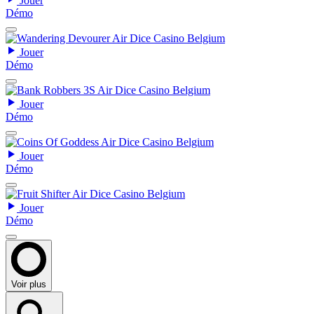
Jouer
Démo
Jouer
Démo
Jouer
Démo
Jouer
Démo
Jouer
Démo
Voir plus