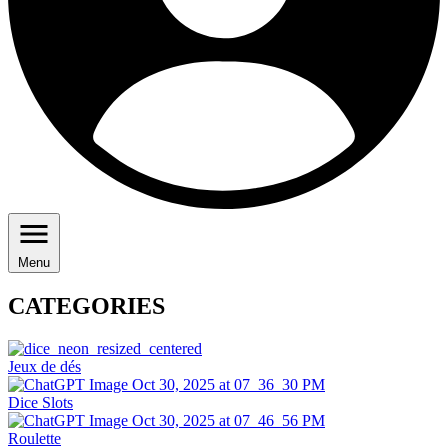
Menu
CATEGORIES
Jeux de dés
Dice Slots
Roulette