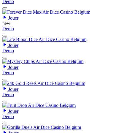
Démo
Jouer
new
Démo
Jouer
Démo
Jouer
Démo
Jouer
Démo
Jouer
Démo