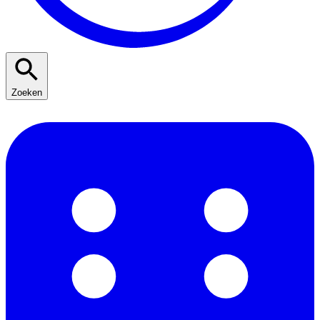
Zoeken