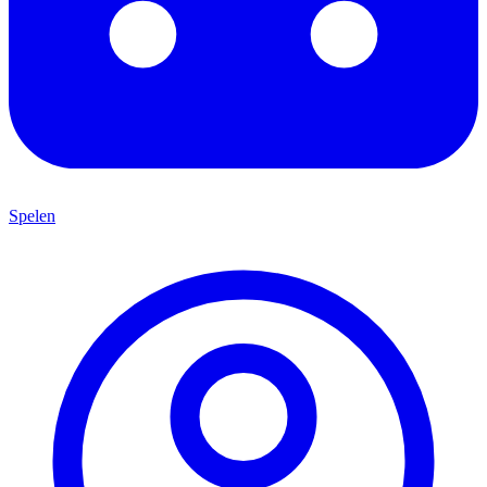
Spelen