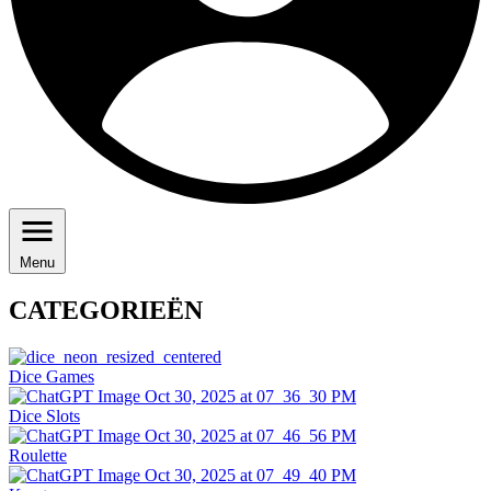
Menu
CATEGORIEËN
Dice Games
Dice Slots
Roulette