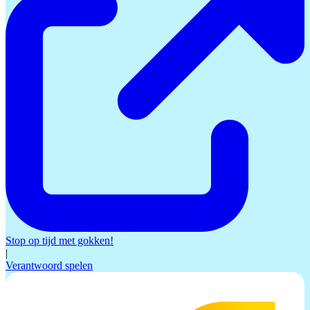
Stop op tijd met gokken!
|
Verantwoord spelen