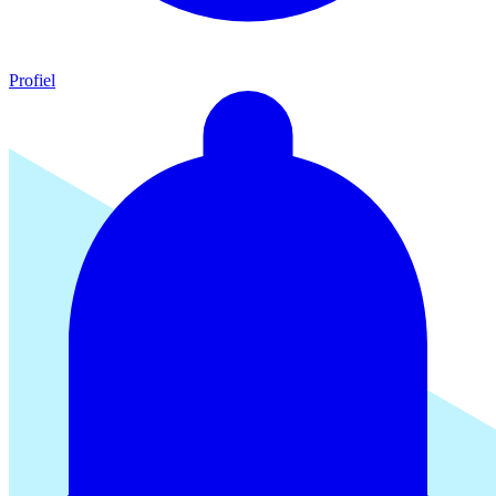
Profiel