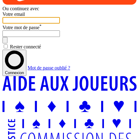
Ou continuez avec
Votre email
*
Votre mot de passe
Rester connecté
Mot de passe oublié ?
Connexion