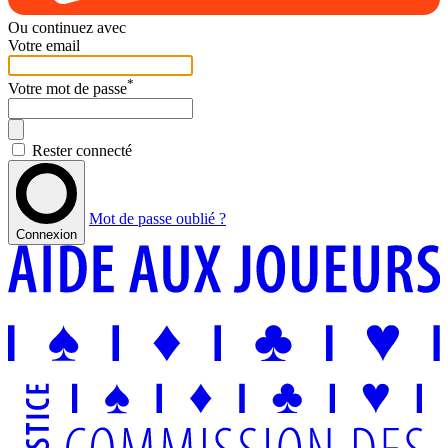
Ou continuez avec
Votre email
*
Votre mot de passe
Rester connecté
Mot de passe oublié ?
Connexion