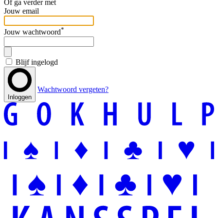
Of ga verder met
Jouw email
*
Jouw wachtwoord
Blijf ingelogd
Wachtwoord vergeten?
Inloggen