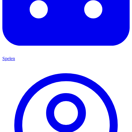
Spelen