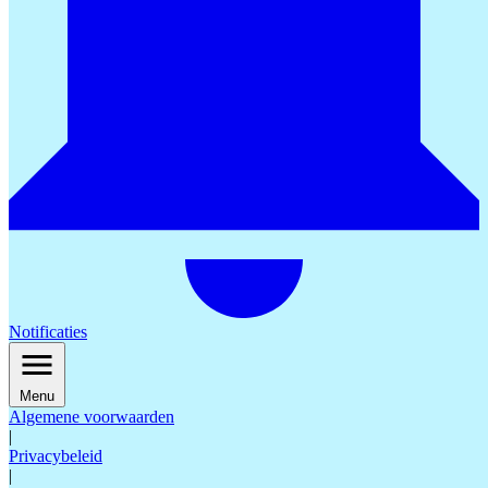
Notificaties
Menu
Algemene voorwaarden
|
Privacybeleid
|