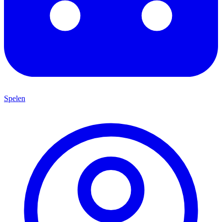
Spelen