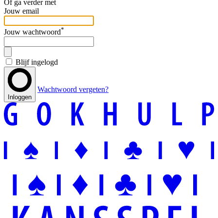
Of ga verder met
Jouw email
*
Jouw wachtwoord
Blijf ingelogd
Wachtwoord vergeten?
Inloggen